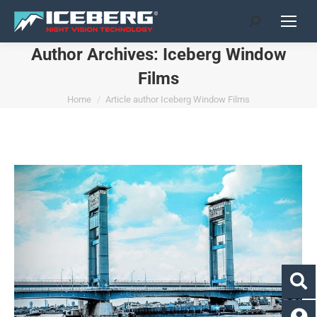
Search:
Author Archives:
Iceberg Window
Films
You are here:
Home
Article author Iceberg Window Films