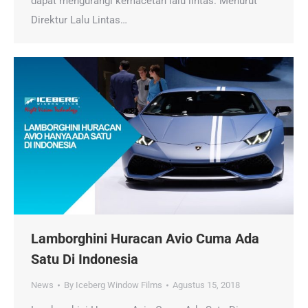
dapat mengurangi kemacetan lalu lintas. Menurut
Direktur Lalu Lintas…
Lamborghini Huracan Avio Cuma Ada
Satu Di Indonesia
News
By
Iceberg Window Films
Agustus 15, 2018