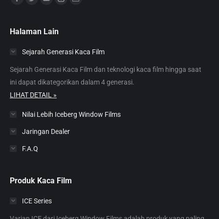
Facebook
Twitter
YouTube
Instagram
Website
page
page
page
page
page
opens
opens
opens
opens
opens
Halaman Lain
in
in
in
in
in
Sejarah Generasi Kaca Film
new
new
new
new
new
window
window
window
window
window
Sejarah Generasi Kaca Film dan teknologi kaca film hingga saat
ini dapat dikategorikan dalam 4 generasi.
LIHAT DETAIL »
Nilai Lebih Iceberg Window Films
Jaringan Dealer
F.A.Q
Produk Kaca Film
ICE Series
Varian ICE dari Iceberg Window Films adalah produk yang paling