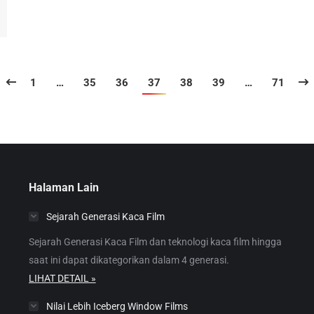
1
…
35
36
37
38
39
…
71
Halaman Lain
Sejarah Generasi Kaca Film
Sejarah Generasi Kaca Film dan teknologi kaca film hingga
saat ini dapat dikategorikan dalam 4 generasi.
LIHAT DETAIL »
Nilai Lebih Iceberg Window Films