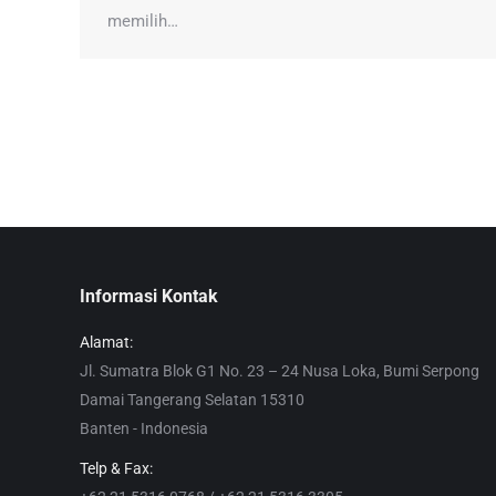
memilih…
Informasi Kontak
Alamat:
Jl. Sumatra Blok G1 No. 23 – 24 Nusa Loka, Bumi Serpong
Damai Tangerang Selatan 15310
Banten - Indonesia
Telp & Fax: