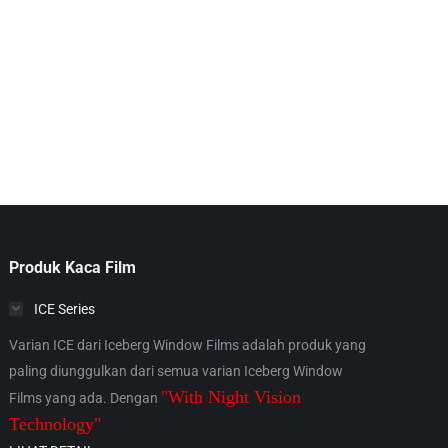
Produk Kaca Film
ICE Series
Varian ICE dari Iceberg Window Films adalah produk yang
paling diunggulkan dari semua varian Iceberg Window
"With Night Vision
Films yang ada. Dengan
Technology"