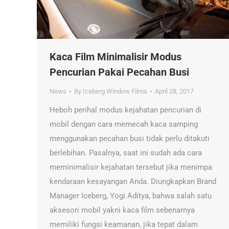
Kaca Film Minimalisir Modus
Pencurian Pakai Pecahan Busi
News
By
Iceberg Window Films
April 28, 2017
Heboh perihal modus kejahatan pencurian di
mobil dengan cara memecah kaca samping
menggunakan pecahan busi tidak perlu ditakuti
berlebihan. Pasalnya, saat ini sudah ada cara
meminimalisir kejahatan tersebut jika menimpa
kendaraan kesayangan Anda. Diungkapkan Brand
Manager Iceberg, Yogi Aditya, bahwa salah satu
aksesori mobil yakni kaca film sebenarnya
memiliki fungsi keamanan, jika tepat dalam